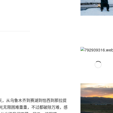
驾 6 天，从乌鲁木齐到赛湖到恰西到那拉提
路风光无限困难重重，不过都破除万难，感