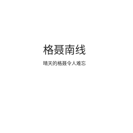
格聂南线
晴天的格聂令人难忘